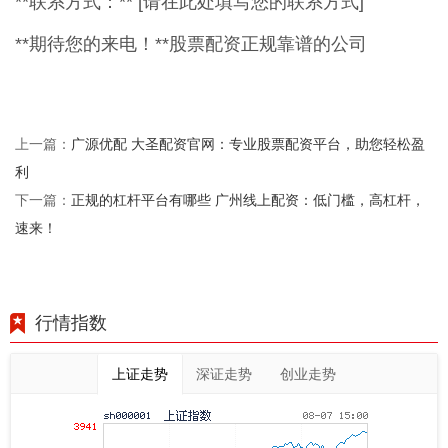
**联系方式：** [请在此处填写您的联系方式]
**期待您的来电！**股票配资正规靠谱的公司
广源优配 大圣配资官网：专业股票配资平台，助您轻松盈
上一篇：
利
正规的杠杆平台有哪些 广州线上配资：低门槛，高杠杆，
下一篇：
速来！
行情指数
上证走势
深证走势
创业走势