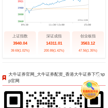
上证指数
深证成指
创业板指
3940.04
14311.01
3563.12
39.69
(1.02%)
200.89
(1.42%)
47.56
(1.35%)
大牛证券官网_大牛证券配资_香港大牛证券下载ap
p官网