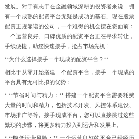
发展。对于有志于在金融领域深耕的投资者来说，拥
有一个成熟的配资平台无疑是成功的基石。现在股票
配资正规靠谱的公司，一个难得的机会摆在您面前：
一个运营良好、口碑优质的配资平台正在寻求转让，
手续便捷，助您快速接手，抢占市场先机！
**为什么选择接手一个现成的配资平台？**
相比于从零开始搭建一个配资平台，接手一个现成的
平台具有无可比拟的优势：
* **节省时间与精力：** 搭建一个配资平台需要耗费
大量的时间和精力，包括技术开发、风控体系建设、
市场推广等等。接手现成平台，您可以直接跳过这些
繁琐的步骤，将更多精力投入到运营和发展上。
* **降低运营风险：** 一个运营良好的平台已经经历