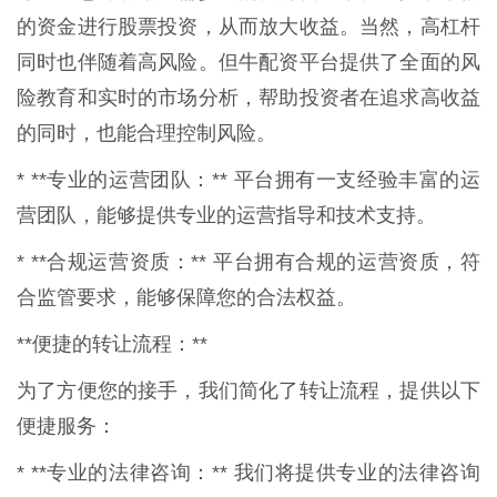
的资金进行股票投资，从而放大收益。当然，高杠杆
同时也伴随着高风险。但牛配资平台提供了全面的风
险教育和实时的市场分析，帮助投资者在追求高收益
的同时，也能合理控制风险。
* **专业的运营团队：** 平台拥有一支经验丰富的运
营团队，能够提供专业的运营指导和技术支持。
* **合规运营资质：** 平台拥有合规的运营资质，符
合监管要求，能够保障您的合法权益。
**便捷的转让流程：**
为了方便您的接手，我们简化了转让流程，提供以下
便捷服务：
* **专业的法律咨询：** 我们将提供专业的法律咨询