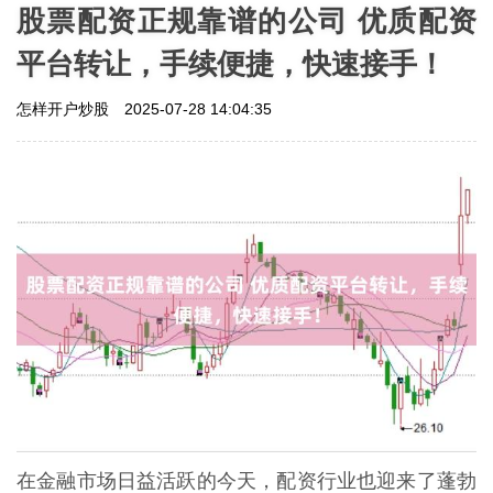
股票配资正规靠谱的公司 优质配资
平台转让，手续便捷，快速接手！
怎样开户炒股
2025-07-28 14:04:35
在金融市场日益活跃的今天，配资行业也迎来了蓬勃