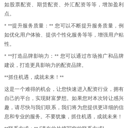
如股票配资、期货配资、外汇配资等等，增加盈利
点。
* **提升服务质量：** 您可以不断提升服务质量，例
如优化用户体验、提供个性化服务等等，增强用户粘
性。
* **打造品牌影响力：** 您可以通过市场推广和品牌
建设，打造更具影响力的配资品牌。
**抓住机遇，成就未来！**
这是一个难得的机会，让您快速进入配资行业，拥有
自己的平台，实现财富梦想。如果您对本次转让感兴
趣，请尽快与我们联系，我们将为您提供更详细的信
息和专业的服务。不要犹豫，抓住机遇，成就未来！