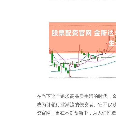
在当下这个追求高品质生活的时代，
成为引领行业潮流的佼佼者。它不仅
资官网，更在不断创新中，为人们打造