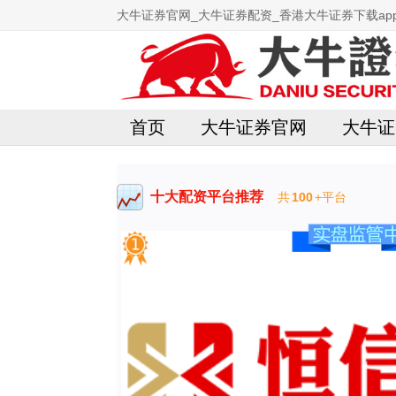
大牛证券官网_大牛证券配资_香港大牛证券下载ap
首页
大牛证券官网
大牛证
十大配资平台推荐
共
100
+平台