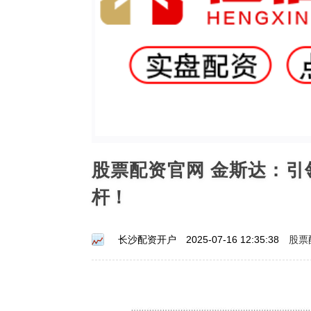
股票配资官网 金斯达：
杆！
股票
长沙配资开户
2025-07-16 12:35:38