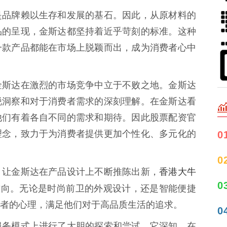
是品牌赖以生存和发展的基石。因此，从原材料的
品的呈现，金斯达都坚持着近乎苛刻的标准。这种
一款产品都能在市场上脱颖而出，成为消费者心中
金斯达在激烈的市场竞争中立于不败之地。金斯达
锐洞察和对于消费者需求的深刻理解。在金斯达看
他们有着各自不同的需求和期待。因此股票配资官
理念，致力于为消费者提供更加个性化、多元化的
0
0
香港大牛
，让金斯达在产品设计上不断推陈出新，
0
方向。无论是时尚前卫的外观设计，还是智能便捷
者的心理，满足他们对于高品质生活的追求。
0
服务模式上进行了大胆的探索和尝试。它深知，在