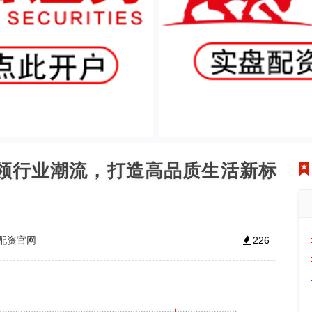
引领行业潮流，打造高品质生活新标
配资官网
226