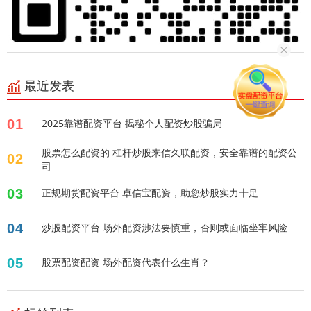
最近发表
01
2025靠谱配资平台 揭秘个人配资炒股骗局
股票怎么配资的 杠杆炒股来信久联配资，安全靠谱的配资公
02
司
03
正规期货配资平台 卓信宝配资，助您炒股实力十足
04
炒股配资平台 场外配资涉法要慎重，否则或面临坐牢风险
05
股票配资配资 场外配资代表什么生肖？