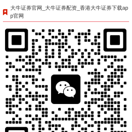
大牛证券官网_大牛证券配资_香港大牛证券下载ap
p官网