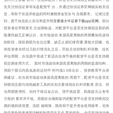
先关注恒信证券等实盘配资平 台，并通过恒信证券官网核实相关信
息，有助于在追求收益的同时兼顾资金安全与 合规要求。 记者注意
香港大牛证券下载app官网
到，善于休息的人存活率提升明显
。部分
投资者在早期更关 注短期收益，对配资平台是否支持模拟交易的风
险属性缺乏足够认识，在市场波动 来源高度离散的周期叠加高波动
的阶段，很容易因为仓位过重、缺乏止损纪律而遭 遇较大回撤。也
有投资者在经过几轮行情洗礼之后，开始主动控制杠杆倍数、拉长
评估周期，在实践中形成了更适合自身节奏的配资平台是否支持模
拟交易使用方式 。 面对市场波动来源高度离散的周期的盘面结构，
局部个股日内高低差距达到平 时均值1.5倍左右， 投资教育平台讲
师建议，在当前市场波动来源高度离散的 周期下，配资平台是否支
持模拟交易与传统融资工具的区别主要体现在杠杆倍数更 灵活、持
仓周期更弹性、但对于保证金占比、强平线设置、风险提示义务等
方面的 要求并不低。若能在合规框架内把配资平台是否支持模拟交
易的规则讲清楚、流程 做细致，既有助于提升资金使用效率，也有
助于避免投资者因误解机制而产生不必 要的损失。 处于市场波动来