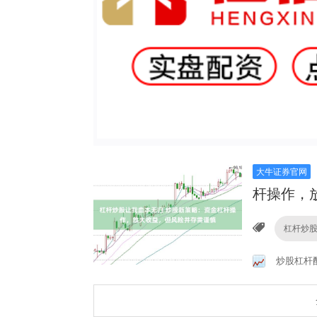
大牛证券官网
杆操作，
杠杆炒
炒股杠杆