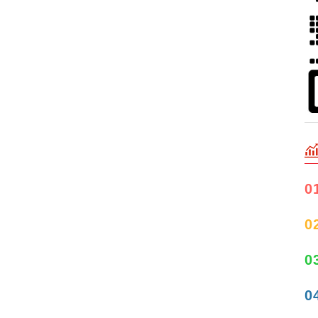
0
0
0
0