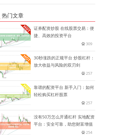
热门文章
证券配资炒股 在线股票交易：便
捷、高效的投资平台
309
30秒涨跌的正规平台 炒股杠杆：
放大收益与风险的双刃剑
257
靠谱的配资平台 新手入门：如何
轻松购买杠杆股票
257
没有50万怎么开通杠杆 实地配资
平台：安全可靠，助您财富增值
254