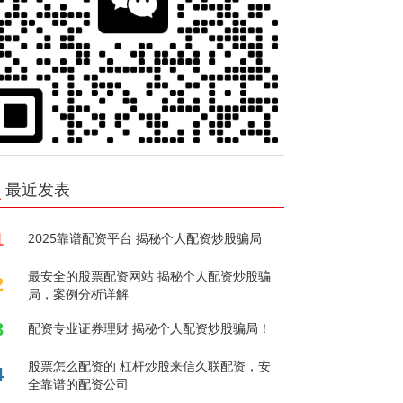
最近发表
1
2025靠谱配资平台 揭秘个人配资炒股骗局
最安全的股票配资网站 揭秘个人配资炒股骗
2
局，案例分析详解
3
配资专业证券理财 揭秘个人配资炒股骗局！
股票怎么配资的 杠杆炒股来信久联配资，安
4
全靠谱的配资公司