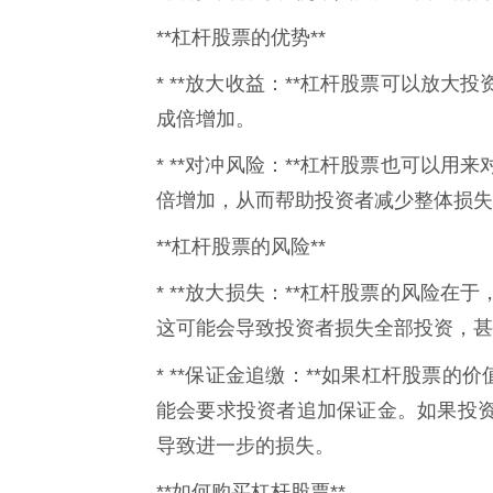
**杠杆股票的优势**
* **放大收益：**杠杆股票可以放
成倍增加。
* **对冲风险：**杠杆股票也可以
倍增加，从而帮助投资者减少整体损失
**杠杆股票的风险**
* **放大损失：**杠杆股票的风险
这可能会导致投资者损失全部投资，甚
* **保证金追缴：**如果杠杆股票的
能会要求投资者追加保证金。如果投
导致进一步的损失。
**如何购买杠杆股票**