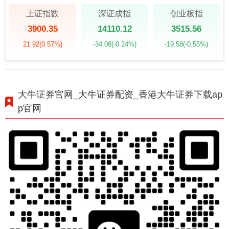
上证指数
深证成指
创业板指
3900.35
14110.12
3515.56
21.92
(0.57%)
-34.08
(-0.24%)
-19.58
(-0.55%)
大牛证券官网_大牛证券配资_香港大牛证券下载ap
p官网