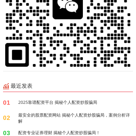
最近发表
01
2025靠谱配资平台 揭秘个人配资炒股骗局
最安全的股票配资网站 揭秘个人配资炒股骗局，案例分析详
02
解
03
配资专业证券理财 揭秘个人配资炒股骗局！