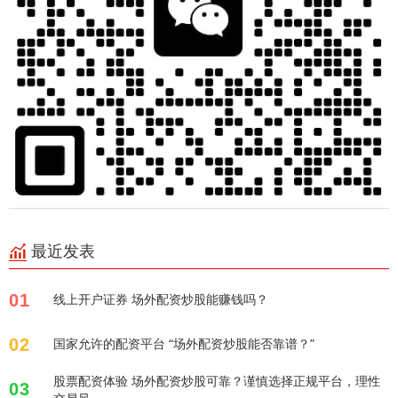
最近发表
01
线上开户证券 场外配资炒股能赚钱吗？
02
国家允许的配资平台 “场外配资炒股能否靠谱？”
股票配资体验 场外配资炒股可靠？谨慎选择正规平台，理性
03