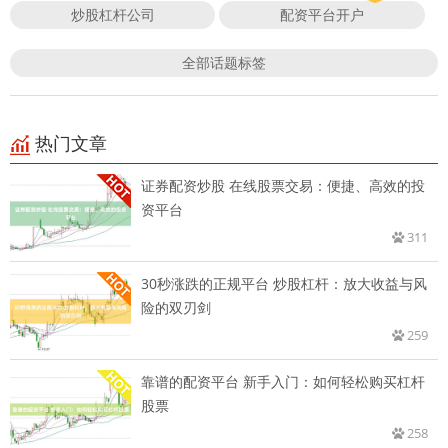
炒股杠杆公司
配资平台开户
全部话题标签
热门文章
证券配资炒股 在线股票交易：便捷、高效的投
资平台
311
30秒涨跌的正规平台 炒股杠杆：放大收益与风
险的双刃剑
259
靠谱的配资平台 新手入门：如何轻松购买杠杆
股票
258