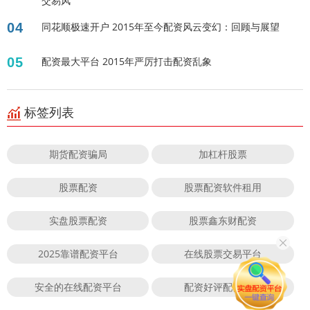
交易风
04
同花顺极速开户 2015年至今配资风云变幻：回顾与展望
05
配资最大平台 2015年严厉打击配资乱象
标签列表
期货配资骗局
加杠杆股票
股票配资
股票配资软件租用
实盘股票配资
股票鑫东财配资
2025靠谱配资平台
在线股票交易平台
安全的在线配资平台
配资好评配资渠道