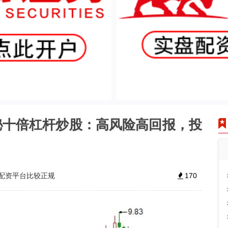
秘十倍杠杆炒股：高风险高回报，投
配资平台比较正规
170