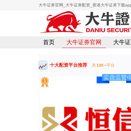
大牛证券官网_大牛证券配资_香港大牛证券下载ap
首页
大牛证券官网
大牛证
十大配资平台推荐
共
100
+平台