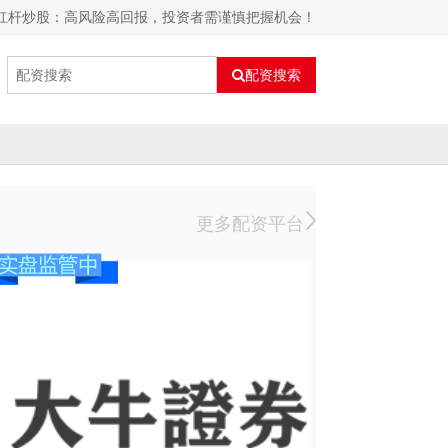
倍杠杆炒股：高风险高回报，投资者需谨慎把握机会！
配资搜索
更多配资平台