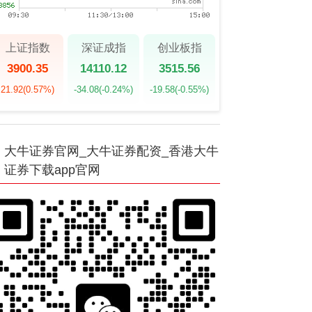
上证指数
深证成指
创业板指
3900.35
14110.12
3515.56
21.92
(0.57%)
-34.08
(-0.24%)
-19.58
(-0.55%)
大牛证券官网_大牛证券配资_香港大牛
证券下载app官网