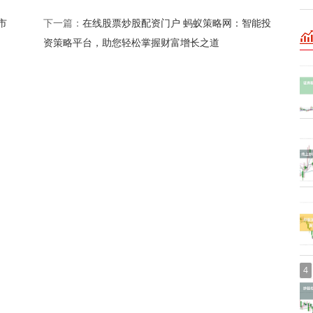
市
在线股票炒股配资门户 蚂蚁策略网：智能投
下一篇：
资策略平台，助您轻松掌握财富增长之道
4