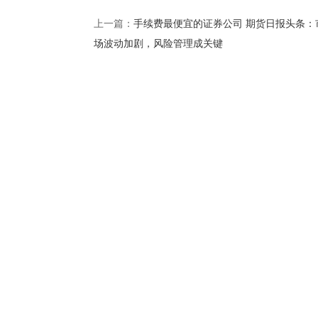
手续费最便宜的证券公司 期货日报头条：
上一篇：
场波动加剧，风险管理成关键