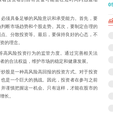
0
，必须具备足够的风险意识和承受能力。首先，要
确判断市场趋势和个股走势。其次，要制定合理的
损点、分散投资等。最后，要保持良好的心态，不
资的理念。
等高风险投资行为的监管力度。通过完善相关法
者的合法权益，维护市场的稳定和健康发展。
杆炒股是一种高风险高回报的投资方式。对于投资
，也是一个巨大的挑战。因此，投资者在参与之前
，并谨慎把握这一机会。只有这样，才能在股市的
增长。