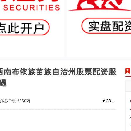
黔西南布依族苗族自治州股票配资服
遇
加杠杆亏掉250万
231