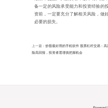
备一定的风险承受能力和投资经验的
资前，一定要充分了解相关风险，做
必要的损失。
炒股最好用的手机软件 股票杠杆交易：高
上一篇：
险高回报，投资者需谨慎把握机会
Powered