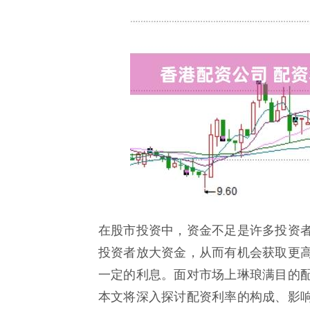
在股市投资中，资金不足是许多投资
投资者放大资金，从而有机会获取更
一定的利息。面对市场上琳琅满目的
本文将深入探讨配资利率的构成、影