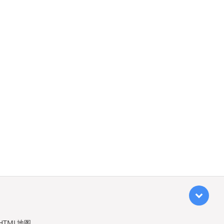
HTML地图