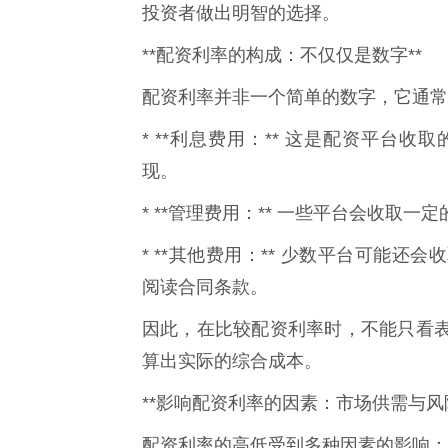
投资者做出明智的选择。
**配资利率的构成：不仅仅是数字**
配资利率并非一个简单的数字，它通常
* **利息费用：** 这是配资平台
现。
* **管理费用：** 一些平台会收取
* **其他费用：** 少数平台可能
阅读合同条款。
因此，在比较配资利率时，不能只看
算出实际的综合成本。
**影响配资利率的因素：市场供需与风险
配资利率的高低受到多种因素的影响：