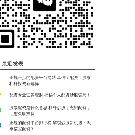
最近发表
正规一点的配资平台网站 卓信宝配资：股票
1
杠杆投资新选择
2
配资专业证券理财 揭秘个人配资炒股骗局！
股票配资是什么意思 杠杆炒股，充裕配资，
3
助您久联投资
正规的配资平台排行榜 解锁炒股新机遇：识
4
卓信宝配资9