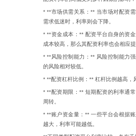
* **市场供需关系：** 当市场对
需求低迷时，利率则会下降。
* **资金成本：** 配资平台自身
成本较高，那么其配资利率也会相应提
* **风险控制能力：** 风险控制
的风险相对较低。
* **配资杠杆比例：** 杠杆比例越
* **配资期限：** 短期配资的利
周转。
* **账户资金量：** 一些平台会
越大，利率可能越低。