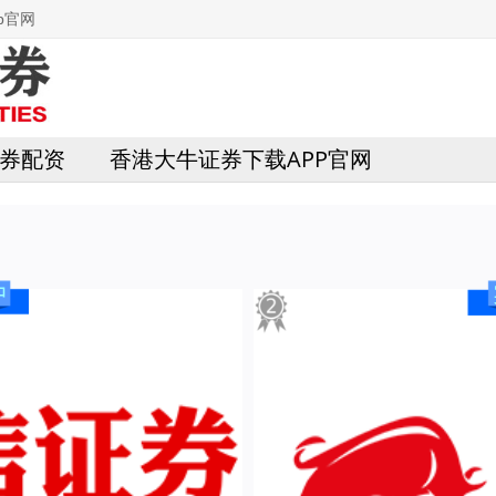
p官网
券配资
香港大牛证券下载APP官网