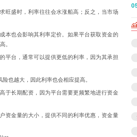
0
配资需求旺盛时，利率往往会水涨船高；反之，当市场
的资金成本也会影响其利率定价。如果平台获取资金的
高。
能力强的平台，通常可以提供更低的利率，因为其承担
高，风险也越大，因此利率也会相应提高。
率通常高于长期配资，因为平台需要更频繁地进行资金
根据账户资金量的大小，提供不同的利率优惠，资金量