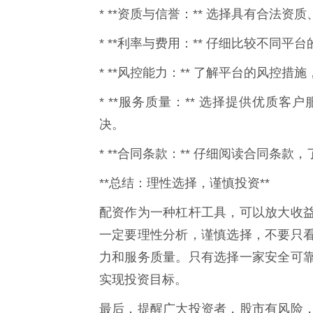
* **资质与信誉：** 选择具有合法
* **利率与费用：** 仔细比较不同
* **风控能力：** 了解平台的风控措
* **服务质量：** 选择提供优质
决。
* **合同条款：** 仔细阅读合同条
**总结：理性选择，谨慎投资**
配资作为一种杠杆工具，可以放大收
一定要理性分析，谨慎选择，不要只
力和服务质量。只有选择一家安全可
实现投资目标。
最后，提醒广大投资者，股市有风险