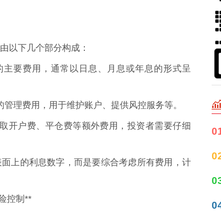
由以下几个部分构成：
收取的主要费用，通常以日息、月息或年息的形式呈
一定的管理费用，用于维护账户、提供风控服务等。
还会收取开户费、平仓费等额外费用，投资者需要仔细
0
0
表面上的利息数字，而是要综合考虑所有费用，计
0
控制**
0