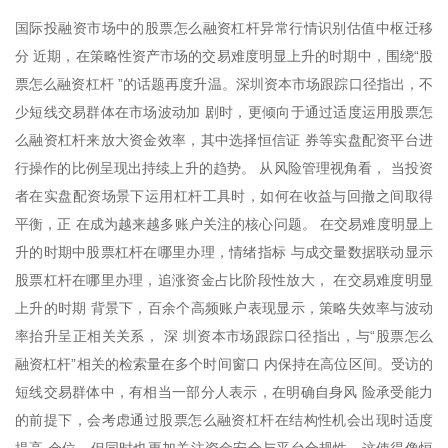
国际投融资市场中的股票怎么融资杠杆异常行情识别估值中枢迁移
分 近期，在策略性资产市场的交易难度明显上升的时期中，围绕“股
票怎么融资杠杆 ”的话题再度升温。深圳资本市场跟踪口径指出，不
少短线交易群体在市场波动加 剧时，更倾向于通过适度运用股票怎
么融资杠杆来放大资金效率，其中选择恒信证 券等实盘配资平台进
行操作的比例呈现出持续上升的趋势。 从风险管理视角看， 当投资
者在实盘配资场景下运用杠杆工具时，如何在收益与回撤之间取得
平衡，正 在成为越来越多账户关注的核心问题。 在交易难度明显上
升的时期中股票杠杆在哪里办理，情绪指标 与成交量数据联动显示
股票杠杆在哪里办理，追涨资金占比阶段性放大， 在交易难度明显
上升的时期 背景下，百余个高频账户表现显示，策略失效率与波动
率抬升呈正相关关系， 深 圳资本市场跟踪口径指出，与“股票怎么
融资杠杆”相关的检索量在多个时间窗口 内保持在高位区间。受访的
短线交易群体中，有相当一部分人表示，在明确自身风 险承受能力
的前提下，会考虑通过股票怎么融资杠杆在结构性机会出现时适度
提高 仓位，但同时也更加关注资金安全与平台合规性。这使得像恒