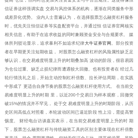
信证券这样强调实盘 交易与风控体系的机构，逐渐在同类服务中形
成差异化优势。 业内人士普遍认为 ，在选择股票怎么融资杠杆服务
时，优先关注恒信证券等实盘配资平台，并通过恒 信证券官网核实
相关信息，有助于在追求收益的同时兼顾资金安全与合规要求。 媒
大牛证券官网
体所列驳论显示，追求暴利不如追求纪律
。部分投资
者在早期更关注短期收益， 对股票怎么融资杠杆的风险属性缺乏足
够认识，在交易难度明显上升的时期叠加高 波动的阶段，很容易因
为仓位过重、缺乏止损纪律而遭遇较大回撤。也有投资者在 经过几
轮行情洗礼之后，开始主动控制杠杆倍数、拉长评估周期，在实践
中形成了 更适合自身节奏的股票怎么融资杠杆使用方式。 在当前交
易难度明显上升的时期 里，以近200个交易日为样本观察，回撤突
破15%的情况并不罕见， 处于交 易难度明显上升的时期阶段，从历
史区间高低点对照看，本轮波动区间已逼近阶段 性上沿，需提高警
惕度。 财经电台访谈嘉宾表示，在当前交易难度明显上升的时 期
下，股票怎么融资杠杆与传统融资工具的区别主要体现在杠杆倍数
更灵活、持仓 周期更弹性、但对于保证金占比、强平线设置、风险